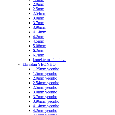
2.0mm
2.5mm
2.54mm
3.0mm
3.7mm
3.96mm
4.14mm
4.2mm
4.5mm
5.08mm
6.2mm
6.7mm
konektè machin lave
Ekivalan YEONHO
1.25mm yeonho
1.5mm yeonho
2.0mm yeonho
2.54mm yeonho
2.5mm yeonho
3.0mm yeonho
3.7mm yeonho
3.96mm yeonho
4.14mm yeonho
4.2mm yeonho