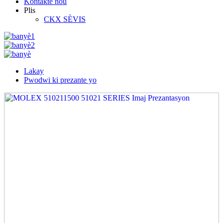
Kontakte nou
Plis
CKX SÈVIS
Lakay
Pwodwi ki prezante yo