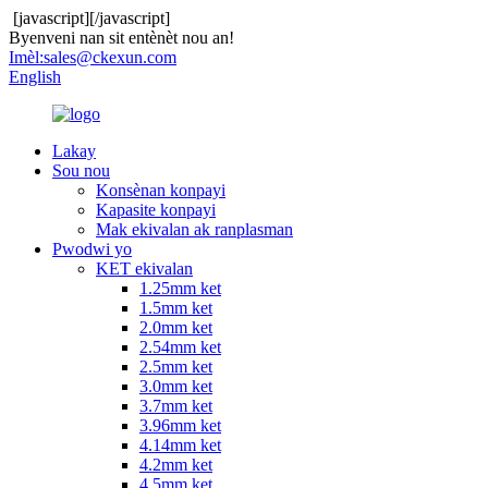
[javascript]
[/javascript]
Byenveni nan sit entènèt nou an!
Imèl:
sales@ckexun.com
English
Lakay
Sou nou
Konsènan konpayi
Kapasite konpayi
Mak ekivalan ak ranplasman
Pwodwi yo
KET ekivalan
1.25mm ket
1.5mm ket
2.0mm ket
2.54mm ket
2.5mm ket
3.0mm ket
3.7mm ket
3.96mm ket
4.14mm ket
4.2mm ket
4.5mm ket